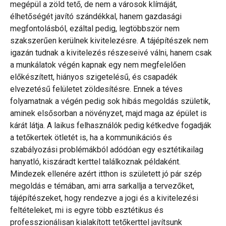
megépül a zöld tető, de nem a városok klímáját,
élhetőségét javító szándékkal, hanem gazdasági
megfontolásból, ezáltal pedig, legtöbbször nem
szakszerűen kerülnek kivitelezésre. A tájépítészek nem
igazán tudnak a kivitelezés részeseivé válni, hanem csak
a munkálatok végén kapnak egy nem megfelelően
előkészített, hiányos szigetelésű, és csapadék
elvezetésű felületet zöldesítésre. Ennek a téves
folyamatnak a végén pedig sok hibás megoldás születik,
aminek elsősorban a növényzet, majd maga az épület is
kárát látja. A laikus felhasználók pedig kétkedve fogadják
a tetőkertek ötletét is, ha a kommunikációs és
szabályozási problémákból adódóan egy esztétikailag
hanyatló, kiszáradt kerttel találkoznak példaként.
Mindezek ellenére azért itthon is született jó pár szép
megoldás e témában, ami arra sarkallja a tervezőket,
tájépítészeket, hogy rendezve a jogi és a kivitelezési
feltételeket, mi is egyre több esztétikus és
professzionálisan kialakított tetőkerttel javítsunk