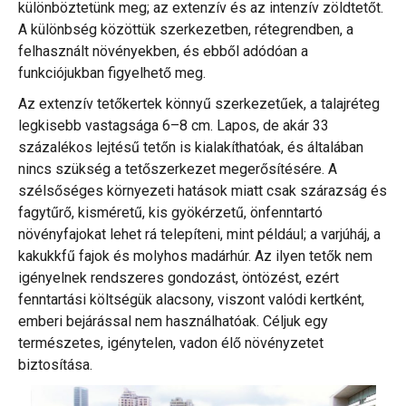
különböztetünk meg; az extenzív és az intenzív zöldtetőt.
Műterem
A különbség közöttük szerkezetben, rétegrendben, a
felhasznált növényekben, és ebből adódóan a
Blog/Hírek
funkciójukban figyelhető meg.
Az extenzív tetőkertek könnyű szerkezetűek, a talajréteg
Kapcsolat
legkisebb vastagsága 6–8 cm. Lapos, de akár 33
százalékos lejtésű tetőn is kialakíthatóak, és általában
nincs szükség a tetőszerkezet megerősítésére. A
szélsőséges környezeti hatások miatt csak szárazság és
fagytűrő, kisméretű, kis gyökérzetű, önfenntartó
növényfajokat lehet rá telepíteni, mint például; a varjúháj, a
kakukkfű fajok és molyhos madárhúr. Az ilyen tetők nem
igényelnek rendszeres gondozást, öntözést, ezért
fenntartási költségük alacsony, viszont valódi kertként,
emberi bejárással nem használhatóak. Céljuk egy
természetes, igénytelen, vadon élő növényzetet
biztosítása.