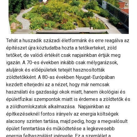
Tehát a huszadik századi életformánk és erre reagálva az
építészet újra köztudatba hozta a tetőkerteket, zöld
tetőket, de valódi értékét csak napjainkban értjük meg
igazán. A 70-es években inkább csak mélygarázsok,
aluljárok és előépületek tetejét hasznosították
zöldtetőkként. A 80-as években Nyugat-Európában
kezdett elterjedni az a nézet, hogy már nemcsak
használati és gazdasági okok miatt, hanem ökológiai és
épületfizikai szempontok miatt is érdemes a zöldtetők és
a zöldhomlokzatok alkalmazása. Napjainkban az
építkezéseknél fontos irányelv az energia költségek
alacsony szinten tartása, majd pedig, hogy a megvalósult
épület fenntartása és működtetése a legkevesebb
energia felhasználást igényelje. Ez a szemlélet a