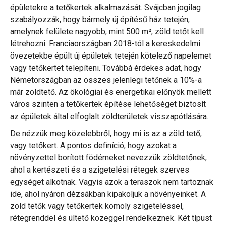
épületekre a tetőkertek alkalmazását. Svájcban jogilag
szabályozzák, hogy bármely új építésű ház tetején,
amelynek felülete nagyobb, mint 500 m², zöld tetőt kell
létrehozni. Franciaországban 2018-tól a kereskedelmi
övezetekbe épült új épületek tetején kötelező napelemet
vagy tetőkertet telepíteni. Továbbá érdekes adat, hogy
Németországban az összes jelenlegi tetőnek a 10%-a
már zöldtető. Az ökológiai és energetikai előnyök mellett
város szinten a tetőkertek építése lehetőséget biztosít
az épületek által elfoglalt zöldterületek visszapótlására.
De nézzük meg közelebbről, hogy mi is az a zöld tető,
vagy tetőkert. A pontos definíció, hogy azokat a
növényzettel borított födémeket nevezzük zöldtetőnek,
Rólam
ahol a kertészeti és a szigetelési rétegek szerves
egységet alkotnak. Vagyis azok a teraszok nem tartoznak
Szolgáltatás
ide, ahol nyáron dézsákban kipakoljuk a növényeinket. A
zöld tetők vagy tetőkertek komoly szigeteléssel,
Portfólió
rétegrenddel és ültető közeggel rendelkeznek. Két típust