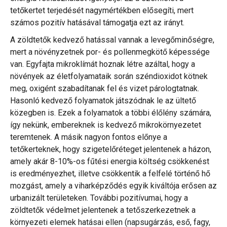
tetőkertet terjedését nagymértékben elősegíti, mert
számos pozitív hatásával támogatja ezt az irányt.
A zöldtetők kedvező hatással vannak a levegőminőségre,
mert a növényzetnek por- és pollenmegkötő képessége
van. Egyfajta mikroklímát hoznak létre azáltal, hogy a
növények az életfolyamataik során széndioxidot kötnek
meg, oxigént szabadítanak fel és vizet párologtatnak.
Hasonló kedvező folyamatok játszódnak le az ültető
közegben is. Ezek a folyamatok a többi élőlény számára,
így nekünk, embereknek is kedvező mikrokörnyezetet
teremtenek. A másik nagyon fontos előnye a
tetőkerteknek, hogy szigetelőréteget jelentenek a házon,
amely akár 8-10%-os fűtési energia költség csökkenést
is eredményezhet, illetve csökkentik a felfelé történő hő
mozgást, amely a viharképződés egyik kiváltója erősen az
urbanizált területeken. További pozitívumai, hogy a
zöldtetők védelmet jelentenek a tetőszerkezetnek a
környezeti elemek hatásai ellen (napsugárzás, eső, fagy,