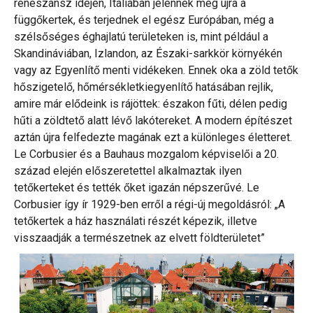
reneszánsz idején, Itáliában jelennek meg újra a
függőkertek, és terjednek el egész Európában, még a
szélsőséges éghajlatú területeken is, mint például a
Skandináviában, Izlandon, az Északi-sarkkör környékén
vagy az Egyenlítő menti vidékeken. Ennek oka a zöld tetők
hőszigetelő, hőmérsékletkiegyenlítő hatásában rejlik,
amire már elődeink is rájöttek: északon fűti, délen pedig
hűti a zöldtető alatt lévő lakótereket. A modern építészet
aztán újra felfedezte magának ezt a különleges életteret.
Le Corbusier és a Bauhaus mozgalom képviselői a 20.
század elején előszeretettel alkalmaztak ilyen
tetőkerteket és tették őket igazán népszerűvé. Le
Corbusier így ír 1929-ben erről a régi-új megoldásról: „A
tetőkertek a ház használati részét képezik, illetve
visszaadják a természetnek az elvett földterületet”