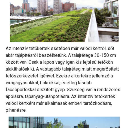
Az intenzív tetőkertek esetében már valódi kertről, sőt
akár tájépítésről beszélhetünk. A talajrétege 30-150 cm
között van. Csak a lapos vagy igen kis lejtésű tetőkön
alakíthatóak ki. A vastagabb talajréteg miatt megerősített
tetőszerkezetet igényel. Ezekre a kertekre jellemző a
virágágyásokkal, bokrokkal, esetleg kisebb
facsoportokkal díszített gyep. Szükség van a rendszeres
ápolásra, tápanyag-utánpótlásra. Az intenzív tetőkertek
valódi kertként már alkalmasak emberi tartózkodásra,
pihenésre.