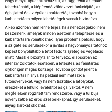
Hogy melyik típust alkalmazzuk, az függ tehát az épület
teherbírásától, a kiépítendő zöldövezet funkciójától, az
éghajlattól és az épület karakterétől, továbbá hogy a
karbantartásra milyen lehetőségek vannak biztosítva.
A kép azonban nem lenne teljes, ha a nehézségekről nem
beszélnénk, amelyek minden esetben a telepítésre és a
karbantartásra vonatkoznak. Ilyen probléma például, hogy
a szigetelés sérülésekor a javítás a hagyományos tetőhöz
képest bonyolultabb a tetőt fedő talajréteg és vegetáció
miatt. Másik elbizonytalanító tényező, elsősorban az
intenzív zöldtetők esetében, a létesítés és fenntartás
olykor igen magas költsége. Továbbá gondot jelent a
karbantartás hiánya, ha például nem metszik a
futónövényeket, vagy ha nem tisztítják a lefolyókat,
ereszeket a lehulló levelektől és gallyaktól. A nem
megfelelően rögzített tám rendszerbe, vagy a túl buja
növényzetbe az erős szél belekaphat, így sérüléseket,
anyagi károkat okozhat.