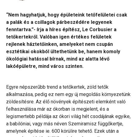
“Nem hagyhatjuk, hogy épületeink tetőfelületei csak
a palák és a csillagok párbeszédére legyenek
fenntartva.”- írja a híres építész, Le Corbusier a
tetőkertekről. Valóban igen értékes felületek
rejlenek háztetőinken, amelyeket nem csupán
esztétikai okokból ültethetünk be, hanem komoly
ökológiai hatással bírnak, mind az alatta lévő
lakóépületre, mind város szinten.
Egyre népszerűbb trend a tetőkertek, zöld tetők
alkalmazása, pedig ez nem egy új megoldás környezetünk
zöldesítésre. Az élő növények építészeti elemként való
felhasználása már az ókorban is megjelent, és a
legismertebb példája az ókori világ hét csodájának egyike,
a babilóniai, vagy más néven Szemiramisz függőkertje,
amelynek építése ie. 600 körülire tehető. Ezek után a