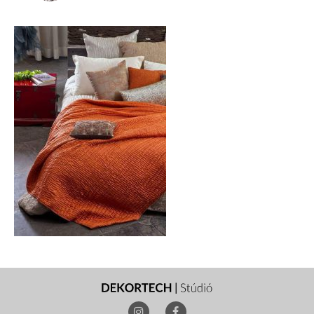
Portfólió
Műterem
Blog/Hírek
Kapcsolat