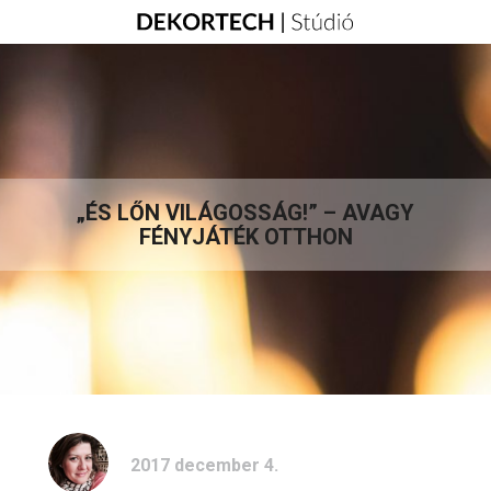
„ÉS LŐN VILÁGOSSÁG!” – AVAGY
FÉNYJÁTÉK OTTHON
2017 december 4.