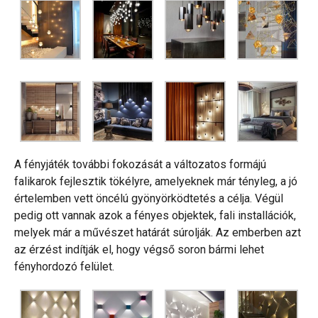
Műterem
Blog/Hírek
Kapcsolat
A fényjáték további fokozását a változatos formájú
falikarok fejlesztik tökélyre, amelyeknek már tényleg, a jó
értelemben vett öncélú gyönyörködtetés a célja. Végül
pedig ott vannak azok a fényes objektek, fali installációk,
melyek már a művészet határát súrolják. Az emberben azt
az érzést indítják el, hogy végső soron bármi lehet
fényhordozó felület.