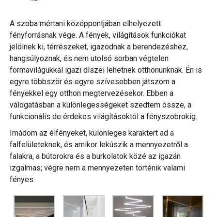
A szoba mértani középpontjában elhelyezett
fényforrásnak vége. A fények, világítások funkciókat
jelölnek ki, térrészeket, igazodnak a berendezéshez,
hangsúlyoznak, és nem utolsó sorban végtelen
formavilágukkal igazi díszei lehetnek otthonunknak. Én is
egyre többször és egyre szívesebben játszom a
fényekkel egy otthon megtervezésekor. Ebben a
válogatásban a különlegességeket szedtem össze, a
funkcionális de érdekes világításoktól a fényszobrokig.
Imádom az élfényeket, különleges karaktert ad a
falfelületeknek, és amikor lekúszik a mennyezetről a
falakra, a bútorokra és a burkolatok közé az igazán
izgalmas; végre nem a mennyezeten történik valami
fényes.